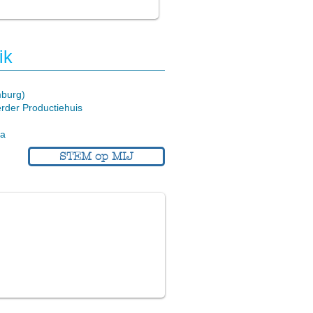
ik
mburg)
rder Productiehuis
ia
STEM op MIJ