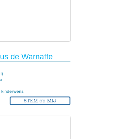
us de Warnaffe
l)
ie
 kinderwens
STEM op MIJ