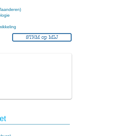
Vlaanderen)
ologie
ikkeling
STEM op MIJ
et