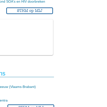
rond SOA's en HIV doorbreken
STEM op MIJ
ns
-Leeuw (Vlaams-Brabant)
entra