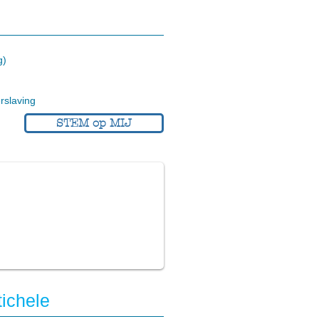
g)
slaving
STEM op MIJ
ichele