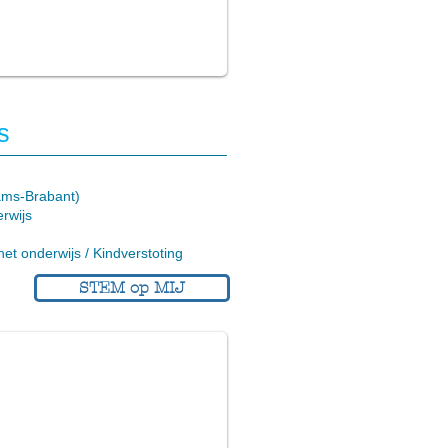
s
ams-Brabant)
rwijs
het onderwijs / Kindverstoting
STEM op MIJ